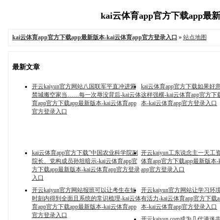
kai云体育app官方下载app最新
kai云体育app官方下载app最新版本-kai云体育app官方登录入口
»
站点地图
最新文章
开云kaiyun官方网站八国联军平直冲进紫
kai云体育app官方下载如果
禁城搬空家当……每一次辱没背后-kai云体
这样强横-kai云体育app官方下
育app官方下载app最新版本-kai云体育app
本-kai云体育app官方登录入口
官方登录入口
kai云体育app官方下载”中国农业科学院副
开云kaiyun工东说念主一天工资
院长、党构成员孙坦暗示-kai云体育app官
体育app官方下载app最新版本-
方下载app最新版本-kai云体育app官方登录
app官方登录入口
入口
开云kaiyun官方网站报班可以让考生在短
开云kaiyun官方网站让学习
时刻内得到全面且系统的常识梳理-kai云体
有活力-kai云体育app官方下载
育app官方下载app最新版本-kai云体育app
本-kai云体育app官方登录入口
官方登录入口
开云kaiyun.com成为几代漫