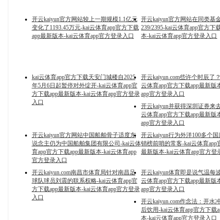
开云kaiyun官方网站较上一期规模1.1亿元
开云kaiyun官方网站在同类基
变化了1193.45万元-kai云体育app官方下载
239/2395-kai云体育app官方
app最新版本-kai云体育app官方登录入口
本-kai云体育app官方登录入口
kai云体育app官方下载天安门城楼自2025
开云kaiyun.com些许个时辰了？
年5月6日起暂停对外绽开-kai云体育app官
云体育app官方下载app最新版本
方下载app最新版本-kai云体育app官方登录
app官方登录入口
入口
开云kaiyun并获得深圳证券来去
云体育app官方下载app最新版本
app官方登录入口
开云kaiyun官方网站中国船舶骨子适度东
开云kaiyun行为外洋100多
说念主仍为中国船舶集团有限公司-kai云体
销榜前哨的常客-kai云体育app
育app官方下载app最新版本-kai云体育app
最新版本-kai云体育app官方
官方登录入口
开云kaiyun.com南昌市体育局针对南昌足
开云kaiyun体育即是说气温每波
球队球员刘震的联系权略-kai云体育app官
云体育app官方下载app最新版本
方下载app最新版本-kai云体育app官方登录
app官方登录入口
入口
开云kaiyun.com作念法：开水
后饮用-kai云体育app官方下载
本-kai云体育app官方登录入口