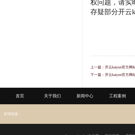
权问题，请实
存疑部分开云k
上一篇：
开云kaiyun官方
育app官方下载app最新版本-
下一篇：
开云kaiyun官
色说-kai云体育app官方下载
首页
关于我们
新闻中心
工程案例
友情链接：