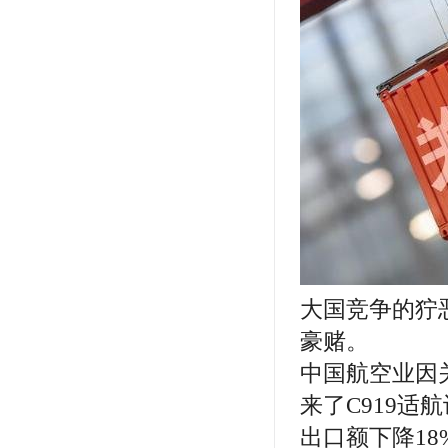
大国竞争的狞
豪赌。
中国航空业因
来了C919
出口额下降1