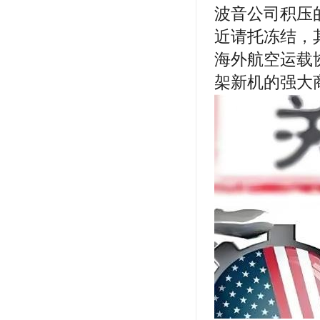
波音公司积压的
近请托冻结，
海外航空运载协
架新机的强大